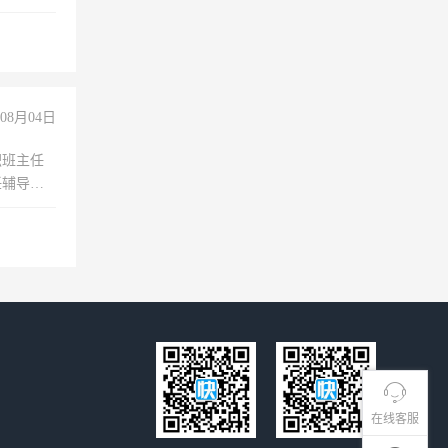
08月04日
职班主任
任辅导教
工作
在线客服