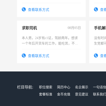
为各类公司策划，设建新账，理乱账业
实，需
务，财务咨询等业务。欲求兼职会计工
查看联系方式
查
作
求职司机
08月05日
手机兼
本人男，24岁有c1证，驾龄两年。想求
没有时
一个年后开货车的工作，能吃苦，不怕
生党都
加班。
间，一
勤快的
查看联系方式
查
栏目导航:
职位搜索
简历中心
名企展示
一句话
套餐标准
金币充值
意见建议
联系我