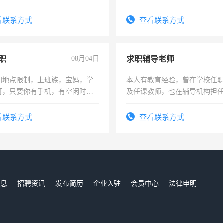
求稳定工作一份，保险不干
看联系方式
查看联系方式
职
08月04日
求职辅导老师
间地点限制，上班族，宝妈，学
本人有教育经验，曾在学校任
可，只要你有手机，有空闲时
及任课教师，也在辅导机构担
单一结，一天二三十不成问题，
师，求周一至周五辅导老师的
四五十，每天挣零花钱没问题！
看联系方式
查看联系方式
信息
招聘资讯
发布简历
企业入驻
会员中心
法律申明
们