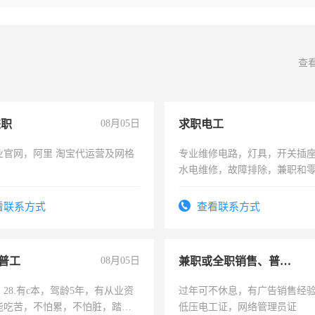
查
兼职
08月05日
求职电工
业官网，阿里 淘宝代运营及网格
专业维修电路，灯具，开关插
水电维修，故障排除，兼职和
看联系方式
查看联系方式
普工
08月05日
兼职或全职销售、普工、维修
28.有c本，驾龄5年，有从业资
过年可不休息，有广告销售经
能吃苦，不怕累，不怕脏，踏
低压电工证，网络管理员证