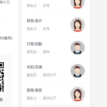
和十几
张女士
·
大专
财务/会计
张女士
·
大专
10金币)
行政/后勤
梁先生
·
高中
司机/交通
崔先生
·
高中以下
家政/保安
聂女士
·
高中以下
息