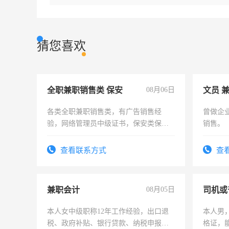
猜您喜欢
全职兼职销售类 保安
08月06日
文员 
各类全职兼职销售类，有广告销售经
曾做企
验，网络管理员中级证书，保安类保安
销售。
队长，形象岗或幼儿园保安，维修水电
有高低压电工证和十几年工作经验
查看联系方式
查
兼职会计
08月05日
司机或
本人女中级职称12年工作经验，出口退
本人男，
税、政府补贴、银行贷款、纳税申报、
格证，